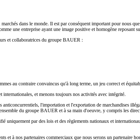
archés dans le monde. Il est par conséquent important pour nous que nos
t comme une entreprise ayant une image positive et homogène reposant su
teurs et collaboratrices du groupe BAUER :
mes au contraire convaincus qu'à long terme, un jeu correct et équitable
t internationales, et menons toujours nos activités avec intégrité.
anticoncurrentiels, l'importation et l'exportation de marchandises illég
l'ensemble du groupe BAUER et à sa main d'oeuvre, y compris les directe
ié uniquement par des lois et des règlements nationaux et internationau
ents et à nos partenaires commerciaux que nous serons un partenaire honn